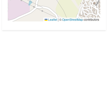
Leaflet
|
©
OpenStreetMap
contributors