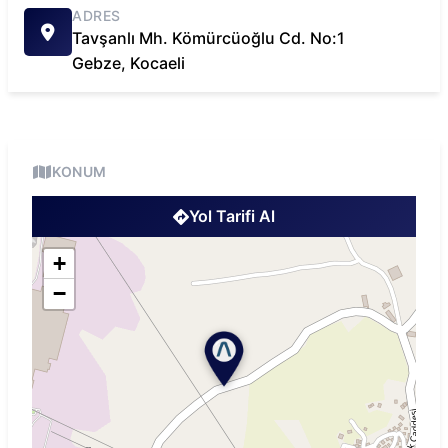
ADRES
Tavşanlı Mh. Kömürcüoğlu Cd. No:1
Gebze
,
Kocaeli
KONUM
Yol Tarifi Al
+
−