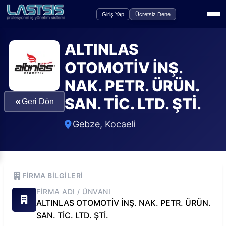
Giriş Yap
Ücretsiz Dene
ALTINLAS
OTOMOTİV İNŞ.
NAK. PETR. ÜRÜN.
SAN. TİC. LTD. ŞTİ.
«
Geri Dön
Gebze
,
Kocaeli
FIRMA BILGILERI
FIRMA ADI / ÜNVANI
ALTINLAS OTOMOTİV İNŞ. NAK. PETR. ÜRÜN.
SAN. TİC. LTD. ŞTİ.