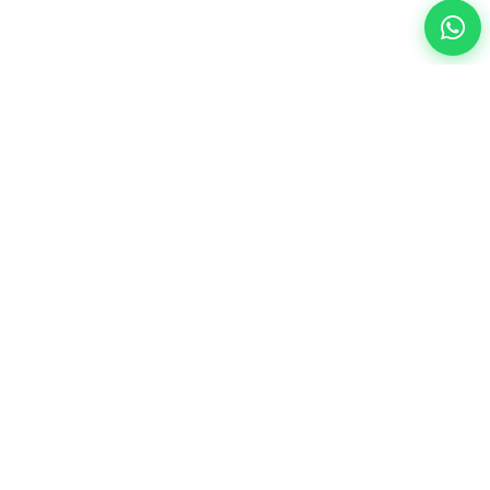
Otomotiv sektörü için modern SaaS çözümleri ile işinizi
geleceğe taşıyın.
Sözleşmeler