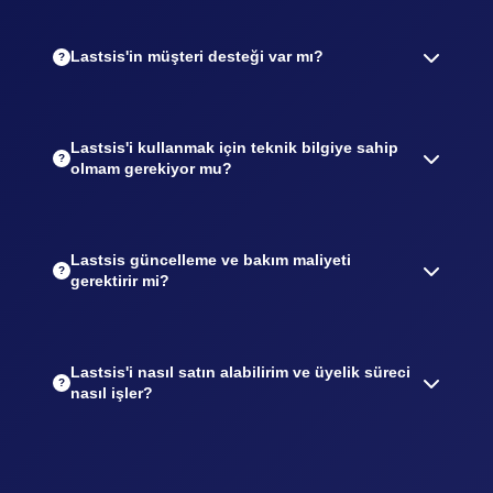
Evet, Lastsis, OTO Konfor, Lastikcim, arabam.com
Garaj ile entegre olarak çalışır. Bu entegrasyon
sayesinde tek bir sistemden tüm satış kanallarınızı
Lastsis'in müşteri desteği var mı?
yönetebilirsiniz.
Evet, Lastsis müşteri desteği sağlar. Teknik destek
ekibimizle, kurulum ve kullanım sürecinde
karşılaşabileceğiniz her türlü sorunda size yardımcı
Lastsis'i kullanmak için teknik bilgiye sahip
oluruz.
olmam gerekiyor mu?
Hayır, Lastsis kullanıcı dostu bir arayüze sahiptir ve
teknik bilgi gerektirmez. Sistem, kolay ve hızlı bir
şekilde öğrenilebilir; ayrıca destek ekibimiz her adımda
Lastsis güncelleme ve bakım maliyeti
yardımcı olur.
gerektirir mi?
Hayır, Lastsis bulut tabanlı bir SaaS çözümüdür, bu
nedenle güncellemeler ve bakım işlemleri otomatik
olarak yapılır ve ek maliyet gerektirmez.
Lastsis'i nasıl satın alabilirim ve üyelik süreci
nasıl işler?
Lastsis'e Deneme süreciyle başlayarak sistemi
deneyebilir, ardından işletmenize uygun paketi seçip
üyeliğinizi tamamlayabilirsiniz.