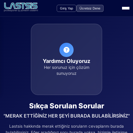
Giriş Yap
Ücretsiz Dene
Yardımcı Oluyoruz
Her sorunuz için çözüm
sunuyoruz
Sıkça Sorulan Sorular
"MERAK ETTİĞİNİZ HER ŞEYİ BURADA BULABİLİRSİNİZ"
Lastsis hakkında merak ettiğiniz soruların cevaplarını burada
bulabilirsiniz. Eğer aradığınız soru burada yoksa, bizimle iletişime