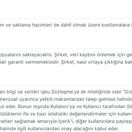
lem ve saklama hacimleri de dahil olmak üzere kısıtlamalara 
opyalarını saklayacaktır. Şirket, veri kaybını önlemek için g
ir garanti vermemektedir. Şirket, nasıl ortaya çıktığına ba
ılan bilgi ve verileri işbu Sözleşme'ye ek niteliğinde olan "G
ki mevzuat uyarınca yetkili makamlardan talep gelmesi halinde 
ul eder. Bunun dışında Kullanıcı'ya ve Kullanıcı tarafından Si
mlülüklerini ifa ve bazı istatistiki değerlendirmeler için kulla
tleri sağlamak amacıyla İçerik'i, diğer kullanıcılara paylaşm
 halinde ilgili kullanıcılardan onay alacağını kabul eder.