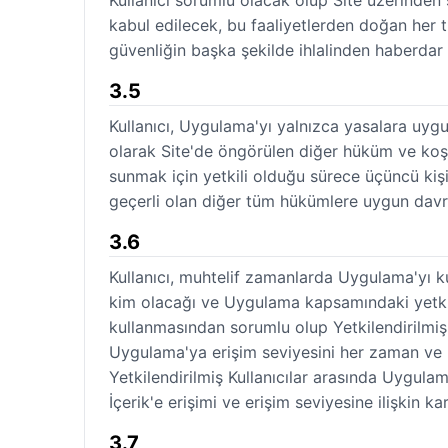
Kullanıcı sorumlu olacak olup Site üzerinden sö
kabul edilecek, bu faaliyetlerden doğan her tür
güvenliğin başka şekilde ihlalinden haberdar
3.5
Kullanıcı, Uygulama'yı yalnızca yasalara uygu
olarak Site'de öngörülen diğer hüküm ve koşu
sunmak için yetkili olduğu sürece üçüncü kişi
geçerli olan diğer tüm hükümlere uygun davr
3.6
Kullanıcı, muhtelif zamanlarda Uygulama'yı kulla
kim olacağı ve Uygulama kapsamındaki yetki sev
kullanmasından sorumlu olup Yetkilendirilmiş 
Uygulama'ya erişim seviyesini her zaman ve he
Yetkilendirilmiş Kullanıcılar arasında Uygulam
İçerik'e erişimi ve erişim seviyesine ilişkin kar
3.7