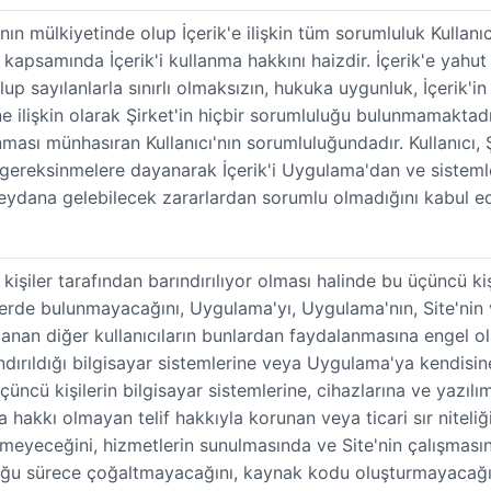
ı'nın mülkiyetinde olup İçerik'e ilişkin tüm sorumluluk Kullan
 kapsamında İçerik'i kullanma hakkını haizdir. İçerik'e yahut 
up sayılanlarla sınırlı olmaksızın, hukuka uygunluk, İçerik'in
ine ilişkin olarak Şirket'in hiçbir sorumluluğu bulunmamaktadı
ması münhasıran Kullanıcı'nın sorumluluğundadır. Kullanıcı, 
ereksinmelere dayanarak İçerik'i Uygulama'dan ve sistemler
ydana gelebilecek zararlardan sorumlu olmadığını kabul ed
kişiler tarafından barındırılıyor olması halinde bu üçüncü kiş
erde bulunmayacağını, Uygulama'yı, Uygulama'nın, Site'nin 
lanan diğer kullanıcıların bunlardan faydalanmasına engel o
dırıldığı bilgisayar sistemlerine veya Uygulama'ya kendisin
üçüncü kişilerin bilgisayar sistemlerine, cihazlarına ve yazı
ma hakkı olmayan telif hakkıyla korunan veya ticari sır niteli
eyeceğini, hizmetlerin sunulmasında ve Site'nin çalışmasında
ğu sürece çoğaltmayacağını, kaynak kodu oluşturmayacağını