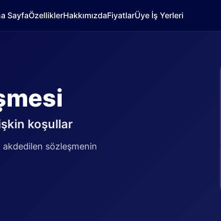
a Sayfa
Özellikler
Hakkımızda
Fiyatlar
Üye İş Yerleri
eşmesi
işkin koşullar
da akdedilen sözleşmenin