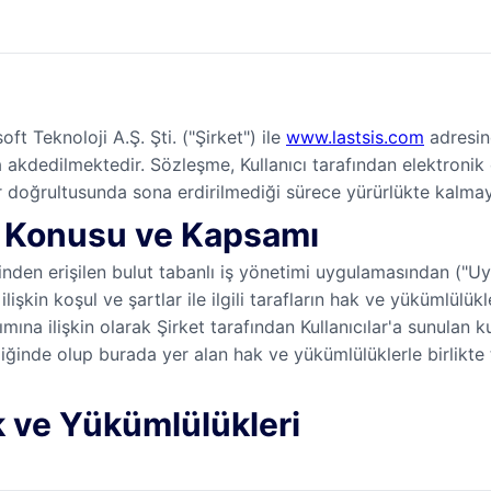
ft Teknoloji A.Ş. Şti. ("Şirket") ile
www.lastsis.com
adresind
da akdedilmektedir. Sözleşme, Kullanıcı tarafından elektronik
ler doğrultusunda sona erdirilmediği sürece yürürlükte kalm
n Konusu ve Kapsamı
rinden erişilen bulut tabanlı iş yönetimi uygulamasından ("U
 ilişkin koşul ve şartlar ile ilgili tarafların hak ve yükümlül
na ilişkin olarak Şirket tarafından Kullanıcılar'a sunulan ku
liğinde olup burada yer alan hak ve yükümlülüklerle birlikte
k ve Yükümlülükleri