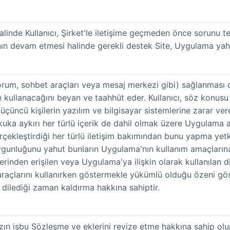
alinde Kullanıcı, Şirket'le iletişime geçmeden önce sorunu t
cının devam etmesi halinde gerekli destek Site, Uygulama ya
(forum, sohbet araçları veya mesaj merkezi gibi) sağlanması 
llanacağını beyan ve taahhüt eder. Kullanıcı, söz konusu ile
üçüncü kişilerin yazılım ve bilgisayar sistemlerine zarar vere
kuka aykırı her türlü içerik de dahil olmak üzere Uygulama 
erçekleştirdiği her türlü iletişim bakımından bunu yapma yetk
n uygunluğunu yahut bunların Uygulama'nın kullanım amaçları
den erişilen veya Uygulama'ya ilişkin olarak kullanılan di
 araçlarını kullanırken göstermekle yükümlü olduğu özeni göst
ak dilediği zaman kaldırma hakkına sahiptir.
zın işbu Sözleşme ve eklerini revize etme hakkına sahip olup 