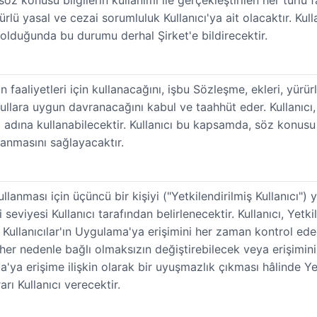
z konusu bilgilerin kullanımı ile gerçekleştirilen her türlü fa
lü yasal ve cezai sorumluluk Kullanıcı'ya ait olacaktır. Kulla
 olduğunda bu durumu derhal Şirket'e bildirecektir.
n faaliyetleri için kullanacağını, işbu Sözleşme, ekleri, yür
llara uygun davranacağını kabul ve taahhüt eder. Kullanıcı,
 adına kullanabilecektir. Kullanıcı bu kapsamda, söz konusu 
anmasını sağlayacaktır.
nması için üçüncü bir kişiyi ("Yetkilendirilmiş Kullanıcı") yet
iyesi Kullanıcı tarafından belirlenecektir. Kullanıcı, Yetkil
Kullanıcılar'ın Uygulama'ya erişimini her zaman kontrol edec
r nedenle bağlı olmaksızın değiştirebilecek veya erişimini i
a'ya erişime ilişkin olarak bir uyuşmazlık çıkması hâlinde Y
arı Kullanıcı verecektir.