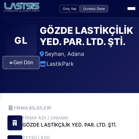
Giriş Yap
Ücretsiz Dene
GÖZDE LASTİKÇİLİK
GL
YED. PAR. LTD. ŞTİ.
Seyhan
,
Adana
«
Geri Dön
LastikPark
FIRMA BILGILERI
FIRMA ADI / ÜNVANI
GÖZDE LASTİKÇİLİK YED. PAR. LTD. ŞTİ.
YETKILI KIŞI