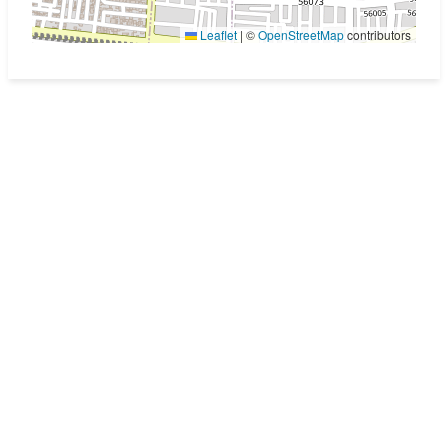
Leaflet
|
©
OpenStreetMap
contributors