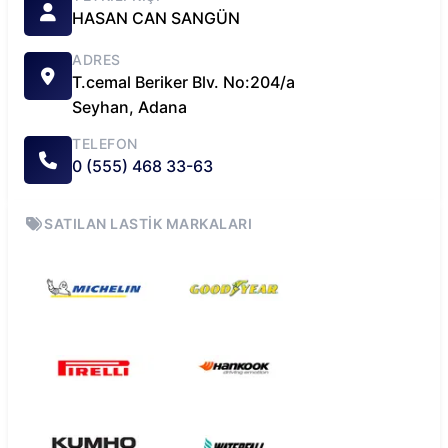
HASAN
CAN SANGÜN
ADRES
T.cemal Beriker Blv. No:204/a
Seyhan
,
Adana
TELEFON
0 (555) 468 33-63
SATILAN LASTIK MARKALARI