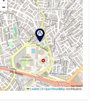
−
Leaflet
|
©
OpenStreetMap
contributors