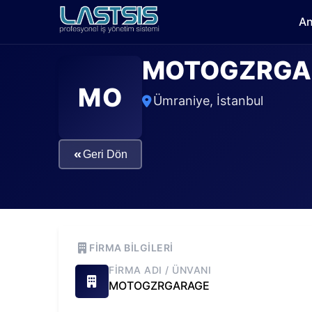
An
MOTOGZRGA
MO
Ümraniye
,
İstanbul
«
Geri Dön
FIRMA BILGILERI
FIRMA ADI / ÜNVANI
MOTOGZRGARAGE