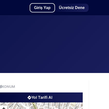
Giriş Yap
Ücretsiz Dene
KONUM
Yol Tarifi Al
+