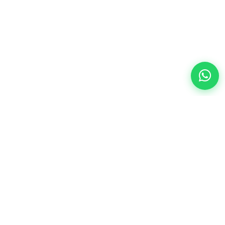
Bilgi ve Destek
a
Dijitallik testi
Sıkça Sorulan Sorular
API Dökümantasyon
Lastik Servis Açma
i Haritası
İş Ağı Kurma
erede Bulurum
Lastik Servis Programı