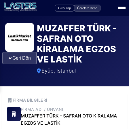
Giriş Yap
Ücretsiz Dene
MUZAFFER TÜRK -
SAFRAN OTO
KİRALAMA EGZOS
VE LASTİK
«
Geri Dön
Eyüp
,
İstanbul
FIRMA BILGILERI
FIRMA ADI / ÜNVANI
MUZAFFER TÜRK - SAFRAN OTO KİRALAMA
EGZOS VE LASTİK