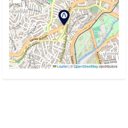
Leaflet
|
©
OpenStreetMap
contributors