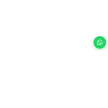
Otomotiv sektörü için modern SaaS çözümleri ile işinizi
geleceğe taşıyın.