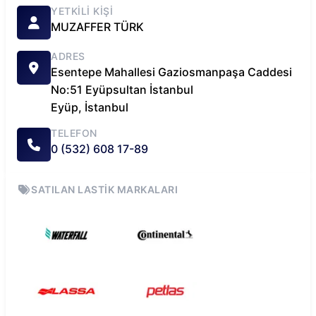
YETKILI KIŞI
MUZAFFER
TÜRK
ADRES
Esentepe Mahallesi Gaziosmanpaşa Caddesi
No:51 Eyüpsultan İstanbul
Eyüp
,
İstanbul
TELEFON
0 (532) 608 17-89
SATILAN LASTIK MARKALARI