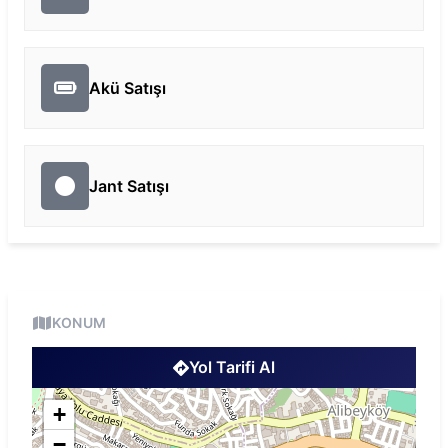
Akü Satışı
Jant Satışı
KONUM
Yol Tarifi Al
+
−