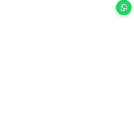
Otomotiv sektörü için modern SaaS çözümleri ile işinizi
geleceğe taşıyın.
Sözleşmeler