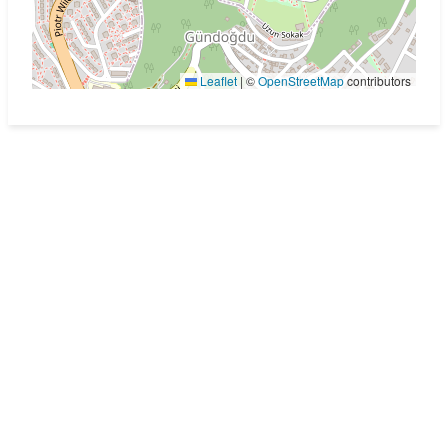
Leaflet
|
©
OpenStreetMap
contributors