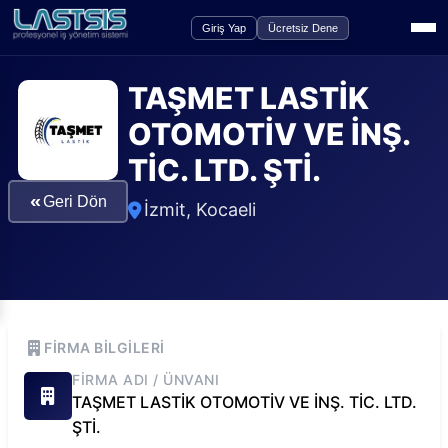
Giriş Yap
Ücretsiz Dene
TAŞMET LASTİK
OTOMOTİV VE İNŞ.
TİC. LTD. ŞTİ.
«
Geri Dön
İzmit
,
Kocaeli
FIRMA BILGILERI
FIRMA ADI / ÜNVANI
TAŞMET LASTİK OTOMOTİV VE İNŞ. TİC. LTD.
ŞTİ.