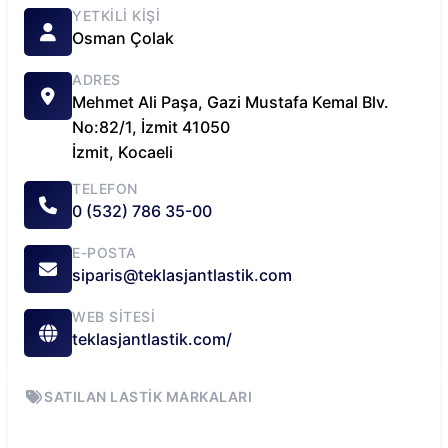
YETKILI KIŞI
Osman
Çolak
ADRES
Mehmet Ali Paşa, Gazi Mustafa Kemal Blv.
No:82/1, İzmit 41050
İzmit
,
Kocaeli
TELEFON
0 (532) 786 35-00
E-POSTA
siparis@teklasjantlastik.com
WEB SITESI
teklasjantlastik.com/
SATILAN LASTIK MARKALARI