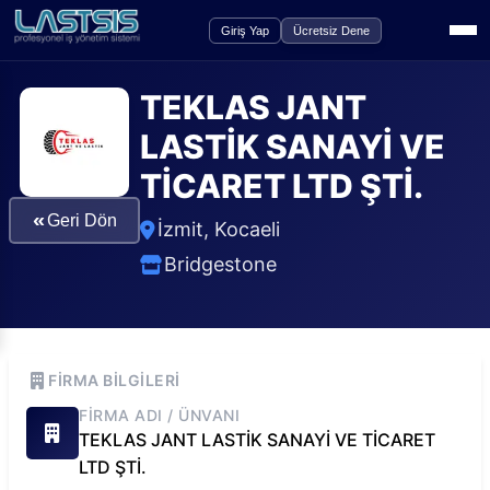
Giriş Yap
Ücretsiz Dene
TEKLAS JANT
LASTİK SANAYİ VE
TİCARET LTD ŞTİ.
«
Geri Dön
İzmit
,
Kocaeli
Bridgestone
FIRMA BILGILERI
FIRMA ADI / ÜNVANI
TEKLAS JANT LASTİK SANAYİ VE TİCARET
LTD ŞTİ.