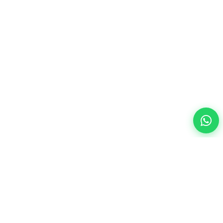
Otomotiv sektörü için modern SaaS çözümleri ile işinizi
geleceğe taşıyın.