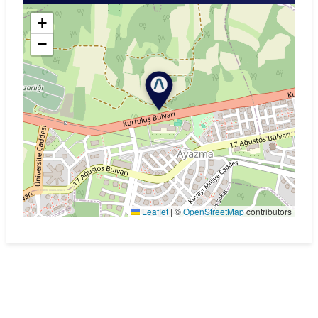
+
−
Leaflet
|
©
OpenStreetMap
contributors