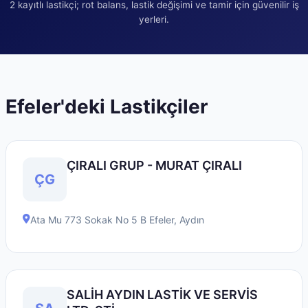
2
kayıtlı lastikçi; rot balans, lastik değişimi ve tamir için güvenilir iş
yerleri.
Efeler
'deki Lastikçiler
ÇIRALI GRUP - MURAT ÇIRALI
ÇG
Ata Mu 773 Sokak No 5 B
Efeler
,
Aydın
SALİH AYDIN LASTİK VE SERVİS