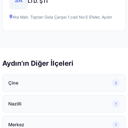
SA
LTD. ŞTİ
Ata Mah. Toptan Gıda Çarşısı 1.cad No:5
Efeler
,
Aydın
Aydın
'ın Diğer İlçeleri
Çine
2
Nazilli
1
Merkez
1