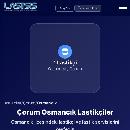
Giriş Yap
Ücretsiz Dene
1
Lastikçi
Osmancık
,
Çorum
Lastikçiler
/
Çorum
/
Osmancık
Çorum
Osmancık
Lastikçiler
Osmancık
ilçesindeki lastikçi ve lastik servislerini
keşfedin