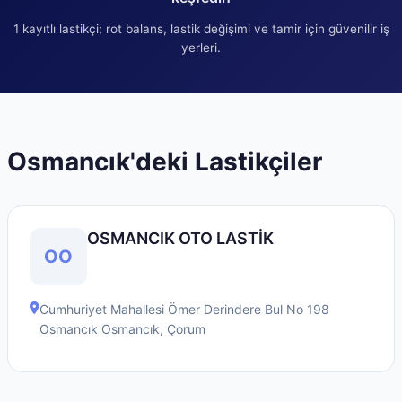
1
kayıtlı lastikçi; rot balans, lastik değişimi ve tamir için güvenilir iş
yerleri.
Osmancık
'deki Lastikçiler
OSMANCIK OTO LASTİK
OO
Cumhuriyet Mahallesi Ömer Derindere Bul No 198
Osmancık
Osmancık
,
Çorum