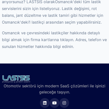
arıyorsunuz? LASTSIS olarak
Osmancık
'deki tüm lastik
servislerini sizin için listeliyoruz. Lastik değişimi, rot
balans, jant düzeltme ve lastik tamiri gibi hizmetler için
Osmancık
'deki
1
lastikçi arasından seçim yapabilirsiniz.
Osmancık
ve çevresindeki lastikçiler hakkında detaylı
bilgi almak için firma kartlarına tıklayın. Adres, telefon ve
sunulan hizmetler hakkında bilgi edinin.
Otomotiv sektörü için modern SaaS çözümleri ile işinizi
geleceğe taşıyın.