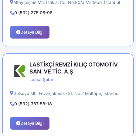
Altayçeşme Mh. İstiklal Cd. No:90/a
Maltepe
,
İstanbul
0 (532) 275 08-98
Detaylı Bilgi
LASTİKÇİ REMZİ KILIÇ OTOMOTİV
SAN. VE TİC. A.Ş.
Lassa Şube
Gülsuyu Mh. Fevziçakmak Cd. No:2
Maltepe
,
İstanbul
0 (532) 367 58-18
Detaylı Bilgi