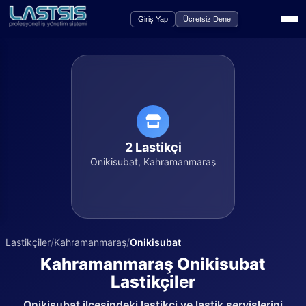
Giriş Yap
Ücretsiz Dene
2
Lastikçi
Onikisubat
,
Kahramanmaraş
Lastikçiler
/
Kahramanmaraş
/
Onikisubat
Kahramanmaraş
Onikisubat
Lastikçiler
Onikisubat
ilçesindeki lastikçi ve lastik servislerini