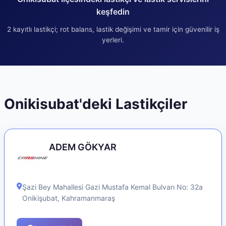
keşfedin
2
kayıtlı lastikçi; rot balans, lastik değişimi ve tamir için güvenilir iş
yerleri.
Onikisubat
'deki Lastikçiler
ADEM GÖKYAR
Şazi Bey Mahallesi Gazi Mustafa Kemal Bulvarı No: 32a
Onikişubat
,
Kahramanmaraş