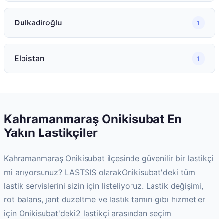
Dulkadiroğlu
1
Elbistan
1
Kahramanmaraş
Onikisubat
En
Yakın Lastikçiler
Kahramanmaraş
Onikisubat
ilçesinde güvenilir bir lastikçi
mi arıyorsunuz? LASTSIS olarak
Onikisubat
'deki tüm
lastik servislerini sizin için listeliyoruz. Lastik değişimi,
rot balans, jant düzeltme ve lastik tamiri gibi hizmetler
için
Onikisubat
'deki
2
lastikçi arasından seçim