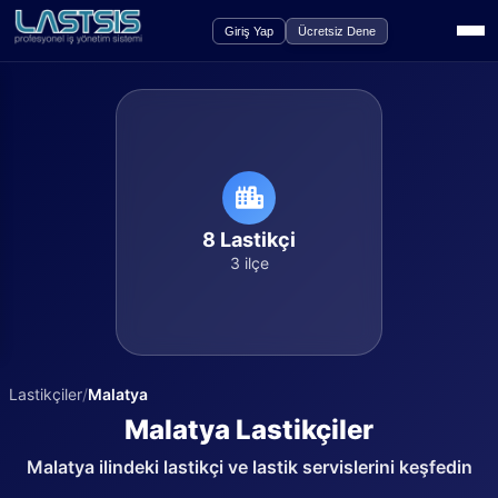
Giriş Yap
Ücretsiz Dene
8
Lastikçi
3
ilçe
Lastikçiler
/
Malatya
Malatya
Lastikçiler
Malatya
ilindeki lastikçi ve lastik servislerini keşfedin