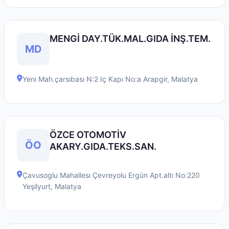
MENGİ DAY.TÜK.MAL.GIDA İNŞ.TEM.
MD
Yenı Mah.çarsıbası N:2 Iç Kapı No:a
Arapgir
,
Malatya
ÖZCE OTOMOTİV
ÖO
AKARY.GIDA.TEKS.SAN.
Çavusoglu Mahallesı Çevreyolu Ergün Apt.altı No:220
Yeşilyurt
,
Malatya