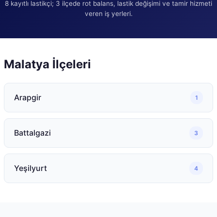
8
kayıtlı lastikçi;
3
ilçede rot balans, lastik değişimi ve tamir hizmeti
veren iş yerleri.
Malatya
İlçeleri
Arapgir
1
Battalgazi
3
Yeşilyurt
4