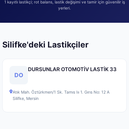
1
kayıtlı lastikçi; rot balans, lastik değişimi ve tamir için güvenilir iş
yerleri.
Silifke
'deki Lastikçiler
DURSUNLAR OTOMOTİV LASTİK 33
DO
Atık Mah. Öztürkmen/1 Sk. Tamıs Iıı 1. Gırıs No: 12 A
Silifke
,
Mersin