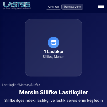
Giriş Yap
Ücretsiz Dene
1
Lastikçi
Silifke
,
Mersin
Lastikçiler
/
Mersin
/
Silifke
Mersin
Silifke
Lastikçiler
Silifke
ilçesindeki lastikçi ve lastik servislerini keşfedin