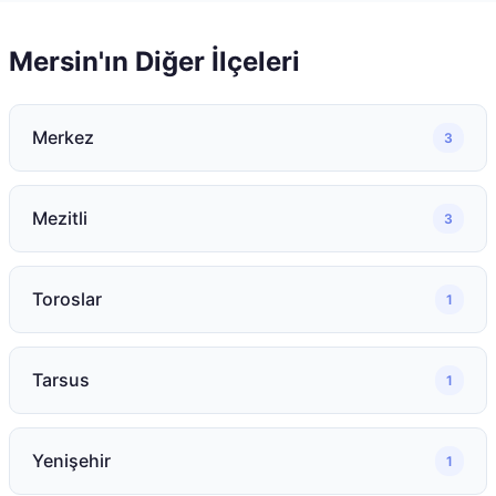
Mersin
'ın Diğer İlçeleri
Merkez
3
Mezitli
3
Toroslar
1
Tarsus
1
Yenişehir
1