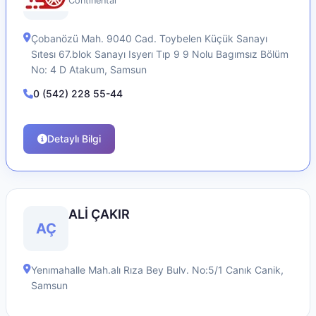
Continental
Çobanözü Mah. 9040 Cad. Toybelen Küçük Sanayı
Sıtesı 67.blok Sanayı Isyerı Tıp 9 9 Nolu Bagımsız Bölüm
No: 4 D
Atakum
,
Samsun
0 (542) 228 55-44
Detaylı Bilgi
ALİ ÇAKIR
AÇ
Yenımahalle Mah.alı Rıza Bey Bulv. No:5/1 Canık
Canik
,
Samsun