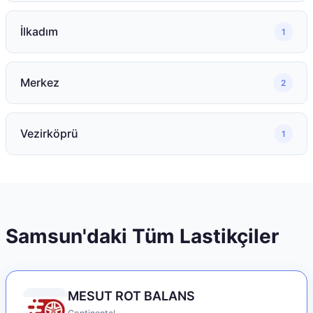
İlkadım
1
Merkez
2
Vezirköprü
1
Samsun
'daki Tüm Lastikçiler
MESUT ROT BALANS