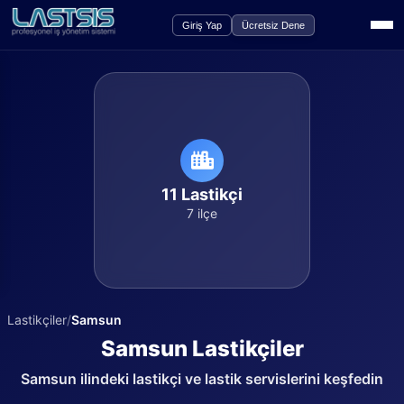
Giriş Yap
Ücretsiz Dene
11
Lastikçi
7
ilçe
Lastikçiler
/
Samsun
Samsun
Lastikçiler
Samsun
ilindeki lastikçi ve lastik servislerini keşfedin