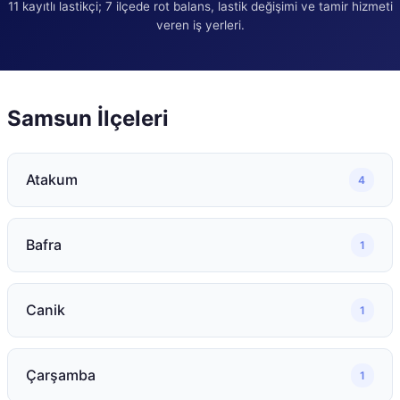
11
kayıtlı lastikçi;
7
ilçede rot balans, lastik değişimi ve tamir hizmeti
veren iş yerleri.
Samsun
İlçeleri
Atakum
4
Bafra
1
Canik
1
Çarşamba
1