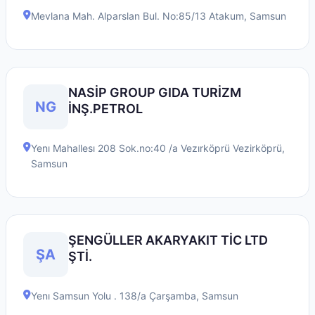
Mevlana Mah. Alparslan Bul. No:85/13
Atakum
,
Samsun
NASİP GROUP GIDA TURİZM
NG
İNŞ.PETROL
Yenı Mahallesı 208 Sok.no:40 /a Vezırköprü
Vezirköprü
,
Samsun
ŞENGÜLLER AKARYAKIT TİC LTD
ŞA
ŞTİ.
Yenı Samsun Yolu . 138/a
Çarşamba
,
Samsun