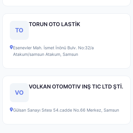
TORUN OTO LASTİK
TO
Esenevler Mah. İsmet İnönü Bulv. No:32/a
Atakum/samsun
Atakum
,
Samsun
VOLKAN OTOMOTIV INŞ TIC LTD ŞTİ.
VO
Gülsan Sanayı Sıtesı 54.cadde No.66
Merkez
,
Samsun