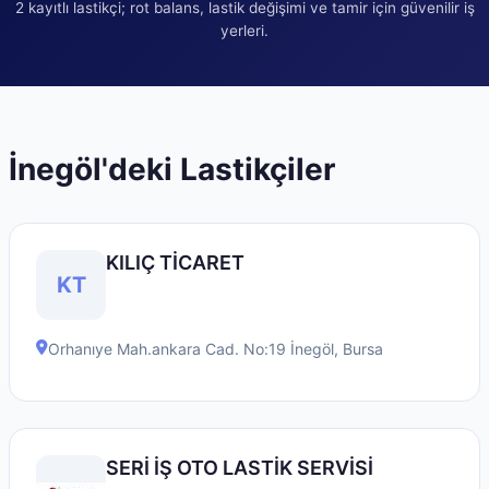
2
kayıtlı lastikçi; rot balans, lastik değişimi ve tamir için güvenilir iş
yerleri.
İnegöl
'deki Lastikçiler
KILIÇ TİCARET
KT
Orhanıye Mah.ankara Cad. No:19
İnegöl
,
Bursa
SERİ İŞ OTO LASTİK SERVİSİ