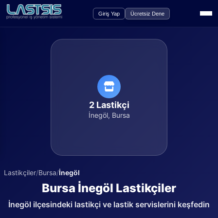
Giriş Yap
Ücretsiz Dene
2
Lastikçi
İnegöl
,
Bursa
Lastikçiler
/
Bursa
/
İnegöl
Bursa
İnegöl
Lastikçiler
İnegöl
ilçesindeki lastikçi ve lastik servislerini keşfedin