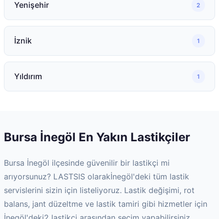
Yenişehir
2
İznik
1
Yıldırım
1
Bursa
İnegöl
En Yakın Lastikçiler
Bursa
İnegöl
ilçesinde güvenilir bir lastikçi mi
arıyorsunuz? LASTSIS olarak
İnegöl
'deki tüm lastik
servislerini sizin için listeliyoruz. Lastik değişimi, rot
balans, jant düzeltme ve lastik tamiri gibi hizmetler için
İnegöl
'deki
2
lastikçi arasından seçim yapabilirsiniz.