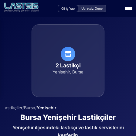
Giriş Yap
Ücretsiz Dene
2
Lastikçi
Yenişehir
,
Bursa
Lastikçiler
/
Bursa
/
Yenişehir
Bursa
Yenişehir
Lastikçiler
Yenişehir
ilçesindeki lastikçi ve lastik servislerini
keşfedin