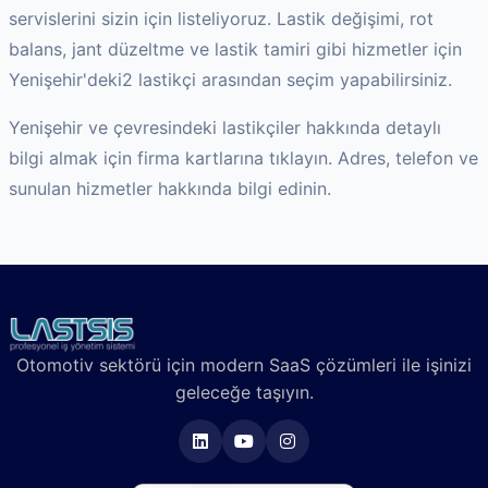
servislerini sizin için listeliyoruz. Lastik değişimi, rot
balans, jant düzeltme ve lastik tamiri gibi hizmetler için
Yenişehir
'deki
2
lastikçi arasından seçim yapabilirsiniz.
Yenişehir
ve çevresindeki lastikçiler hakkında detaylı
bilgi almak için firma kartlarına tıklayın. Adres, telefon ve
sunulan hizmetler hakkında bilgi edinin.
Otomotiv sektörü için modern SaaS çözümleri ile işinizi
geleceğe taşıyın.