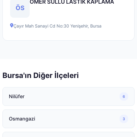
ÖMER SULLU LASTİK KAPLAMA
ÖS
Çayır Mah Sanayi Cd No:30
Yenişehir
,
Bursa
Bursa
'ın Diğer İlçeleri
Nilüfer
6
Osmangazi
3