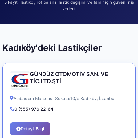
5
kayıtlı lastikçi; rot balans, lastik değişimi ve tamir için güvenilir iş
yerleri.
Kadıköy
'deki Lastikçiler
GÜNDÜZ OTOMOTİV SAN. VE
TİC.LTD.ŞTİ
Acıbadem Mah.onur Sok.no:10/e
Kadıköy
,
İstanbul
0 (555) 976 22-64
Detaylı Bilgi