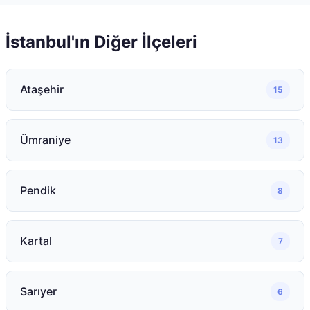
İstanbul
'ın Diğer İlçeleri
Ataşehir
15
Ümraniye
13
Pendik
8
Kartal
7
Sarıyer
6