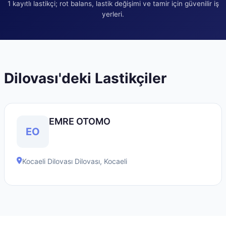
1
kayıtlı lastikçi; rot balans, lastik değişimi ve tamir için güvenilir iş
yerleri.
Dilovası
'deki Lastikçiler
EMRE OTOMO
EO
Kocaeli Dilovası
Dilovası
,
Kocaeli