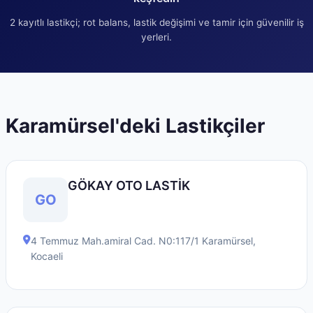
2
kayıtlı lastikçi; rot balans, lastik değişimi ve tamir için güvenilir iş
yerleri.
Karamürsel
'deki Lastikçiler
GÖKAY OTO LASTİK
GO
4 Temmuz Mah.amiral Cad. N0:117/1
Karamürsel
,
Kocaeli