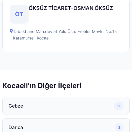
ÖKSÜZ TİCARET-OSMAN ÖKSÜZ
ÖT
Tabakhane Mah.devlet Yolu Üstü Erenler Mevkıı No:15
Karamürsel
,
Kocaeli
Kocaeli
'ın Diğer İlçeleri
Gebze
11
Darıca
3