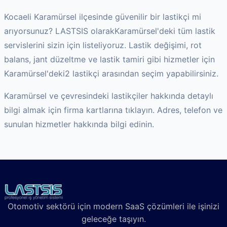
Kocaeli
Karamürsel
ilçesinde güvenilir bir lastikçi mi
arıyorsunuz? LASTSIS olarak
Karamürsel
'deki tüm lastik
servislerini sizin için listeliyoruz. Lastik değişimi, rot
balans, jant düzeltme ve lastik tamiri gibi hizmetler için
Karamürsel
'deki
2
lastikçi arasından seçim yapabilirsiniz.
Karamürsel
ve çevresindeki lastikçiler hakkında detaylı
bilgi almak için firma kartlarına tıklayın. Adres, telefon ve
sunulan hizmetler hakkında bilgi edinin.
Otomotiv sektörü için modern SaaS çözümleri ile işinizi
geleceğe taşıyın.