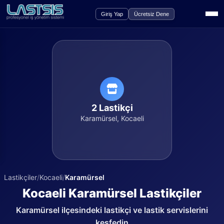
Giriş Yap
Ücretsiz Dene
2
Lastikçi
Karamürsel
,
Kocaeli
Lastikçiler
/
Kocaeli
/
Karamürsel
Kocaeli
Karamürsel
Lastikçiler
Karamürsel
ilçesindeki lastikçi ve lastik servislerini
keşfedin