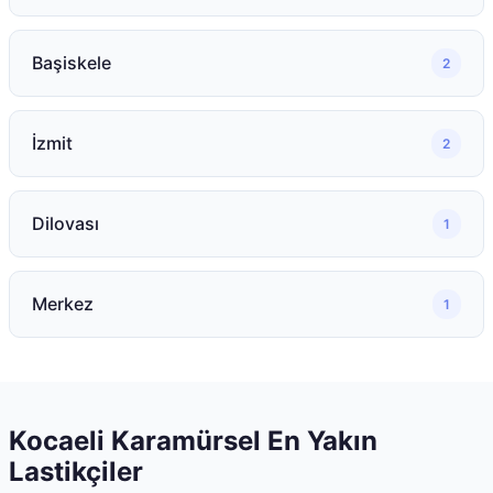
Başiskele
2
İzmit
2
Dilovası
1
Merkez
1
Kocaeli
Karamürsel
En Yakın
Lastikçiler