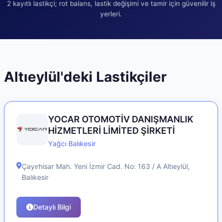
2
kayıtlı lastikçi; rot balans, lastik değişimi ve tamir için güvenilir iş
yerleri.
Altıeylül
'deki Lastikçiler
YOCAR OTOMOTİV DANIŞMANLIK
HİZMETLERİ LİMİTED ŞİRKETİ
Yağcı Balıkesir
Çayırhisar Mah. Yeni İzmir Cad. No: 163 / A
Altıeylül
,
Balıkesir
Detaylı Bilgi