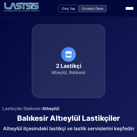
Giriş Yap
Ücretsiz Dene
2
Lastikçi
Altıeylül
,
Balıkesir
Lastikçiler
/
Balıkesir
/
Altıeylül
Balıkesir
Altıeylül
Lastikçiler
Altıeylül
ilçesindeki lastikçi ve lastik servislerini keşfedin