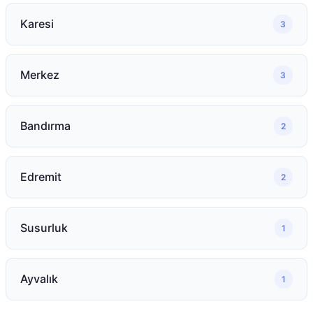
Karesi
3
Merkez
3
Bandırma
2
Edremit
2
Susurluk
1
Ayvalık
1