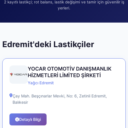
2
kayıtlı lastikçi; rot balans, lastik değişimi ve tamir için güvenilir iş
yerleri.
Edremit
'deki Lastikçiler
YOCAR OTOMOTİV DANIŞMANLIK
HİZMETLERİ LİMİTED ŞİRKETİ
Yağcı Edremit
Çay Mah. Beşçınarlar Mevki, No: 6, Zetinli
Edremit
,
Balıkesir
Detaylı Bilgi