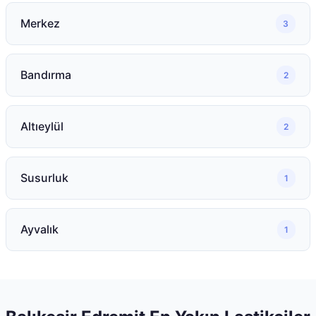
Merkez
3
Bandırma
2
Altıeylül
2
Susurluk
1
Ayvalık
1