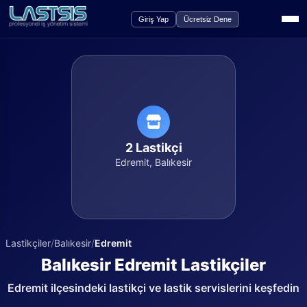
Giriş Yap
Ücretsiz Dene
2
Lastikçi
Edremit
,
Balıkesir
Lastikçiler
/
Balıkesir
/
Edremit
Balıkesir
Edremit
Lastikçiler
Edremit
ilçesindeki lastikçi ve lastik servislerini keşfedin