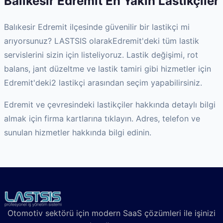
Balıkesir
Edremit
En Yakın Lastikçiler
Balıkesir
Edremit
ilçesinde güvenilir bir lastikçi mi
arıyorsunuz? LASTSIS olarak
Edremit
'deki tüm lastik
servislerini sizin için listeliyoruz. Lastik değişimi, rot
balans, jant düzeltme ve lastik tamiri gibi hizmetler için
Edremit
'deki
2
lastikçi arasından seçim yapabilirsiniz.
Edremit
ve çevresindeki lastikçiler hakkında detaylı bilgi
almak için firma kartlarına tıklayın. Adres, telefon ve
sunulan hizmetler hakkında bilgi edinin.
Otomotiv sektörü için modern SaaS çözümleri ile işinizi