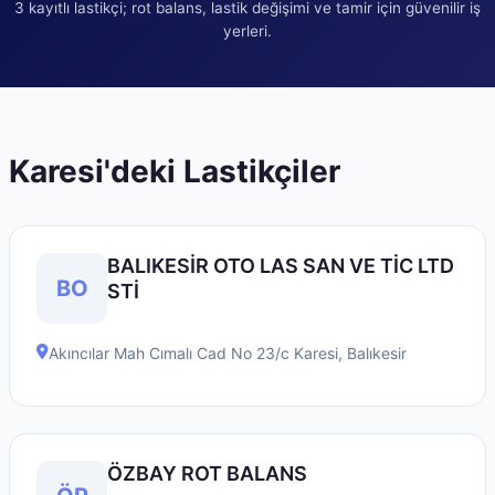
3
kayıtlı lastikçi; rot balans, lastik değişimi ve tamir için güvenilir iş
yerleri.
Karesi
'deki Lastikçiler
BALIKESİR OTO LAS SAN VE TİC LTD
BO
STİ
Akıncılar Mah Cımalı Cad No 23/c
Karesi
,
Balıkesir
ÖZBAY ROT BALANS