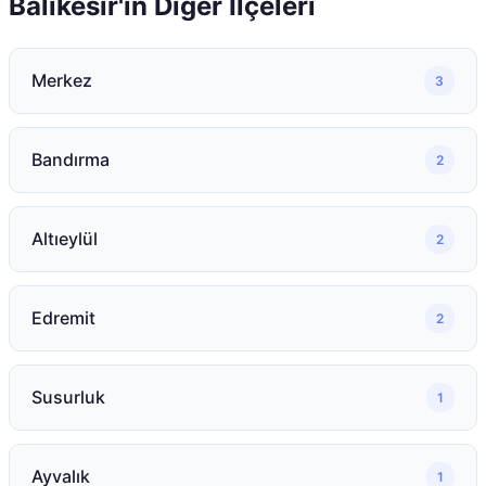
Balıkesir
'ın Diğer İlçeleri
Merkez
3
Bandırma
2
Altıeylül
2
Edremit
2
Susurluk
1
Ayvalık
1