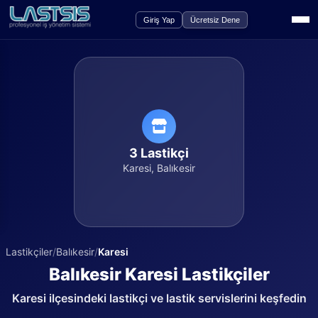
Giriş Yap
Ücretsiz Dene
3
Lastikçi
Karesi
,
Balıkesir
Lastikçiler
/
Balıkesir
/
Karesi
Balıkesir
Karesi
Lastikçiler
Karesi
ilçesindeki lastikçi ve lastik servislerini keşfedin